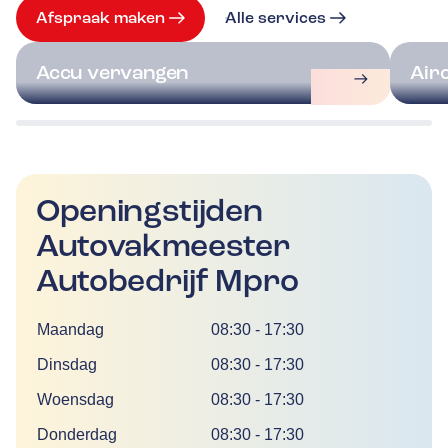
Afspraak maken
Alle services
Accu vervangen
Air
Openingstijden
Autovakmeester
Autobedrijf Mpro
Dag
Tijd
Maandag
08:30
-
17:30
Dinsdag
08:30
-
17:30
Woensdag
08:30
-
17:30
Donderdag
08:30
-
17:30