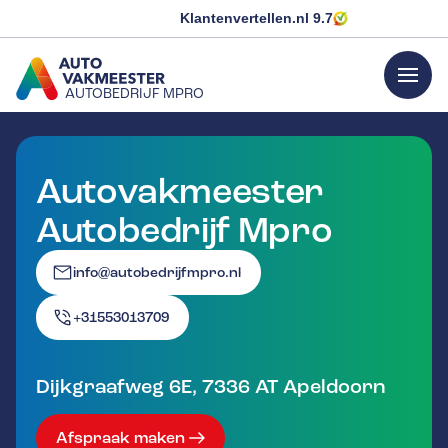
Klantenvertellen.nl
9.7
menu
AUTOBEDRIJF MPRO
GA NAAR DE HOMEPAGINA
Autovakmeester
Autobedrijf Mpro
info@autobedrijfmpro.nl
+31553013709
Dijkgraafweg 6E
,
7336 AT
Apeldoorn
Afspraak maken