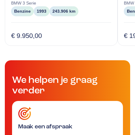
BMW
3 Serie
BMW
Benzine
1993
243.906 km
Ben
€ 9.950,00
€ 1
We helpen je graag
verder
Maak een afspraak