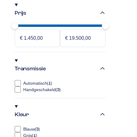
Prijs
Transmissie
Automatisch
(
1
)
Handgeschakeld
(
3
)
Kleur
Blauw
(
3
)
Grijs
(
1
)