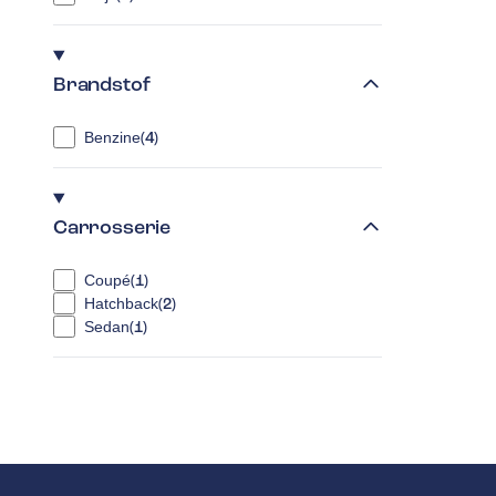
Brandstof
Benzine
(
4
)
Carrosserie
Coupé
(
1
)
Hatchback
(
2
)
Sedan
(
1
)