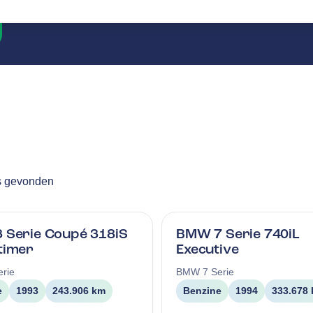
s gevonden
 Serie Coupé 318iS
BMW 7 Serie 740iL
timer
Executive
erie
BMW
7 Serie
e
1993
243.906 km
Benzine
1994
333.678