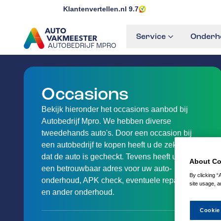
Klantenvertellen.nl
9.7
Service
Onderho
AUTOBEDRIJF MPRO
GA NAAR DE HOMEPAGINA
Occasions
Bekijk hieronder het occasions aanbod bij
Autobedrijf Mpro. We hebben diverse
tweedehands auto's. Door een occasion bij
een autobedrijf te kopen heeft u de zekerheid
dat de auto is gecheckt. Tevens heeft u direct
About Co
een betrouwbaar adres voor uw auto-
By clicking “
onderhoud, APK check, eventuele reparaties
site usage, a
en ander onderhoud.
Cookie