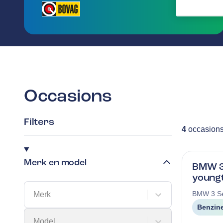
Occasions
Filters
4
occasion
Merk en model
BMW 3
young
BMW
3 S
Merk
Benzin
Model