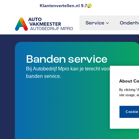
Klantenvertellen.nl
9.7
Service
Onderho
AUTOBEDRIJF MPRO
GA NAAR DE HOMEPAGINA
Banden service
Bij Autobedrijf Mpro kan je terecht voor
banden service.
About Co
By clicking “
site usage, a
Cookie