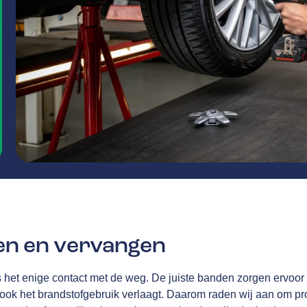
en en vervangen
het enige contact met de weg. De juiste banden zorgen ervoor d
 ook het brandstofgebruik verlaagt. Daarom raden wij aan om 