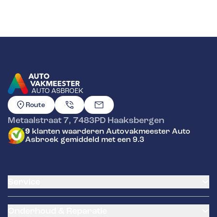
AUTO ASBROEK
GA NAAR DE HOMEPAGINA
Route
Metaalstraat 7
,
7483PD
Haaksbergen
9
klanten waarderen Autovakmeester Auto
Asbroek gemiddeld met een 9.3
Service
Airco service
Onderhoud & Reparatie
Accu vervangen