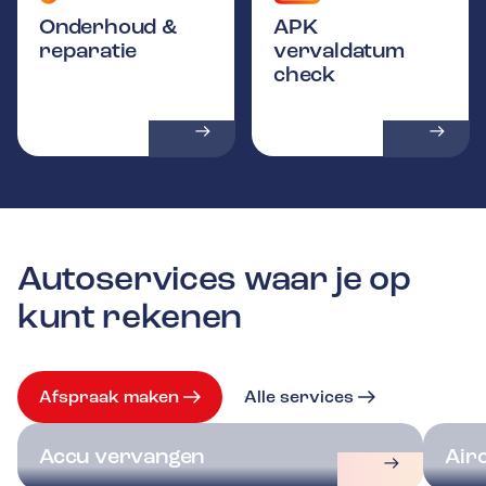
Onderhoud &
APK
reparatie
vervaldatum
check
Autoservices waar je op
kunt rekenen
Afspraak maken
Alle services
Accu vervangen
Air