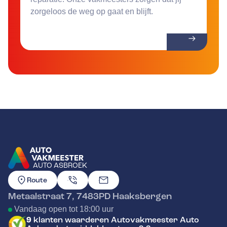
zorgeloos de weg op gaat en blijft.
AUTO ASBROEK
GA NAAR DE HOMEPAGINA
Route
Metaalstraat 7
,
7483PD
Haaksbergen
Vandaag open tot 18:00 uur
9
klanten waarderen Autovakmeester Auto