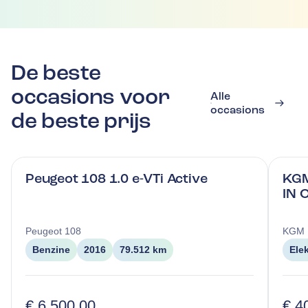
De beste
occasions voor
Alle
occasions
de beste prijs
Peugeot 108 1.0 e-VTi Active
KGM
IN 
Peugeot
108
KGM
Benzine
2016
79.512 km
Ele
€ 6.500,00
€ 4