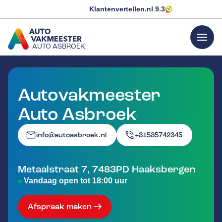
Klantenvertellen.nl
9.3
menu
AUTO ASBROEK
GA NAAR DE HOMEPAGINA
Autovakmeester
Auto Asbroek
info@autoasbroek.nl
+31535742345
Metaalstraat 7
,
7483PD
Haaksbergen
Vandaag open tot 18:00 uur
Afspraak maken