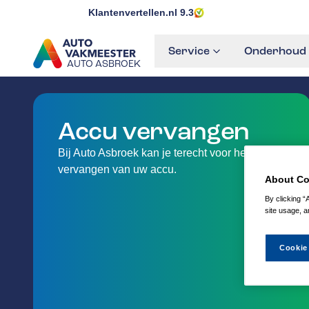
Klantenvertellen.nl
9.3
Service
Onderhoud 
AUTO ASBROEK
GA NAAR DE HOMEPAGINA
Accu vervangen
Bij Auto Asbroek kan je terecht voor het
vervangen van uw accu.
About Co
By clicking “
site usage, a
Cookie