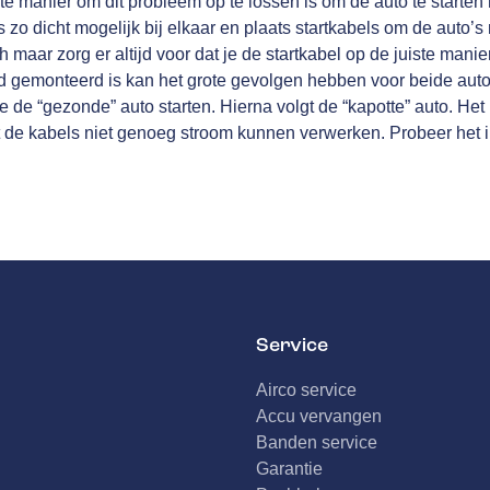
 manier om dit probleem op te lossen is om de auto te starten
 zo dicht mogelijk bij elkaar en plaats startkabels om de auto’s
h maar zorg er altijd voor dat je de startkabel op de juiste manie
erd gemonteerd is kan het grote gevolgen hebben voor beide aut
je de “gezonde” auto starten. Hierna volgt de “kapotte” auto. Het 
dat de kabels niet genoeg stroom kunnen verwerken. Probeer het i
Service
Airco service
Accu vervangen
Banden service
Garantie