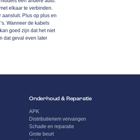
 middels een andere auto.
 met elkaar te verbinden.
r aansluit. Plus op plus en
o’s. Wanneer de kabels
kan goed zijn dat het niet
n dat geval even later
Onderhoud & Reparatie
APK
Distributieriem vervangen
Schade en reparatie
Grote beurt