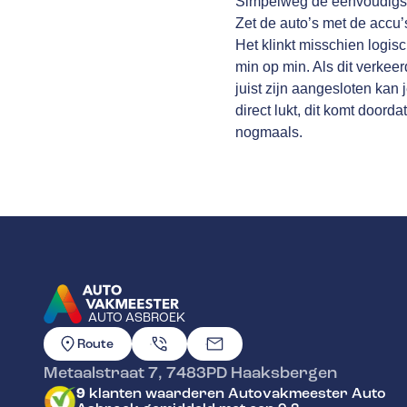
Simpelweg de eenvoudigste
Zet de auto’s met de accu’s
Het klinkt misschien logisc
min op min. Als dit verke
juist zijn aangesloten kan 
direct lukt, dit komt door
nogmaals.
AUTO ASBROEK
GA NAAR DE HOMEPAGINA
Route
Metaalstraat 7
,
7483PD
Haaksbergen
9
klanten waarderen Autovakmeester Auto