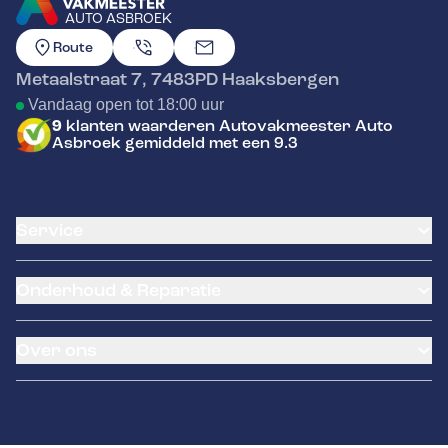
AUTO ASBROEK
GA NAAR DE HOMEPAGINA
Route
Metaalstraat 7
,
7483PD
Haaksbergen
Vandaag open tot 18:00 uur
9
klanten waarderen Autovakmeester Auto
Asbroek gemiddeld met een 9.3
Service
Airco service
Onderhoud & Reparatie
Accu vervangen
Banden service
APK
Garantie
Over ons
Distributieriem vervangen
Pechhulp
Schade en reparatie
Remmen
Occasions
Grote beurt
Over ons
Kleine beurt
Contact