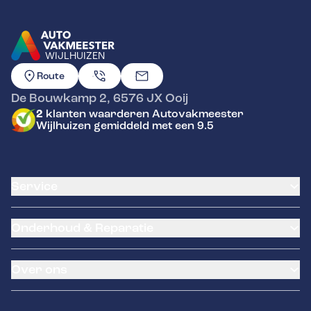
WIJLHUIZEN
GA NAAR DE HOMEPAGINA
Route
De Bouwkamp 2
,
6576 JX
Ooij
2
klanten waarderen Autovakmeester
Wijlhuizen gemiddeld met een 9.5
Service
Airco service
Onderhoud & Reparatie
Accu vervangen
Banden service
APK
Garantie
Over ons
Distributieriem vervangen
Klantenkaart
Schade en reparatie
Pechhulp
Occasions
Grote beurt