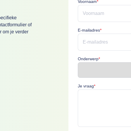
Voornaam is verpl
Voornaam
*
ecifieke
actformulier of
E-mailadres is v
E-mailadres
*
r om je verder
Onderwerp is ver
Onderwerp
*
Je vraag is verplich
Je vraag
*