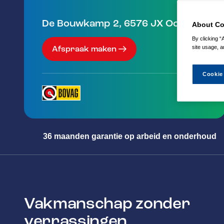
De Bouwkamp 2
,
6576 JX
Ooij
About Co
By clicking “
site usage, a
Afspraak maken
Cookie
36 maanden garantie op arbeid en onderhoud
Vakmanschap zonder
verrassingen