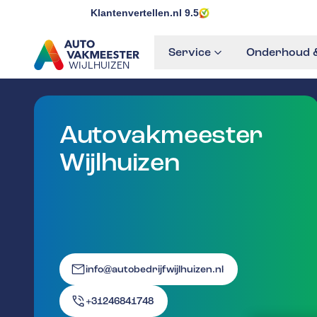
Klantenvertellen.nl
9.5
Service
Onderhoud &
WIJLHUIZEN
GA NAAR DE HOMEPAGINA
Autovakmeester
Wijlhuizen
info@autobedrijfwijlhuizen.nl
+31246841748