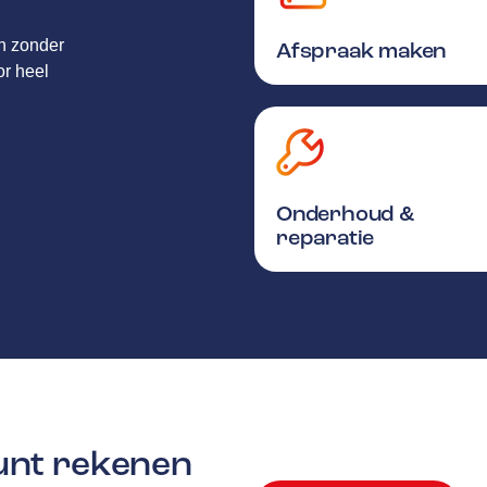
en zonder
Afspraak maken
or heel
Onderhoud &
reparatie
kunt rekenen