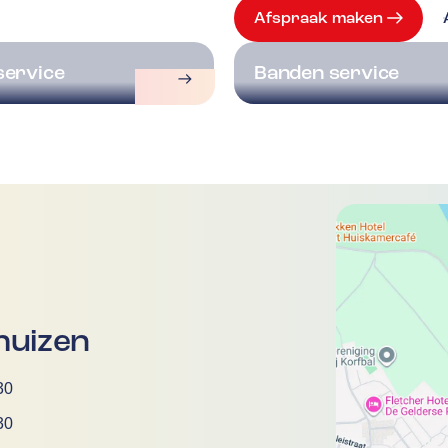
Afspraak maken
service
Banden service
huizen
30
30