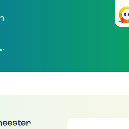
9.
en
er
meester