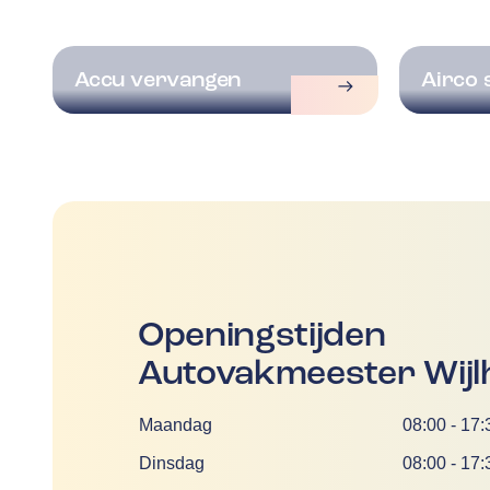
Accu vervangen
Airco 
Openingstijden
Autovakmeester Wijl
Dag
Tijd
Maandag
08:00
-
17:
Dinsdag
08:00
-
17: