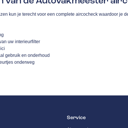
n van de Autovakmeester airc
izen kun je terecht voor een complete aircocheck waardoor je 
ng
n uw interieurfilter
ici
aal gebruik en onderhoud
geurtjes onderweg
Service