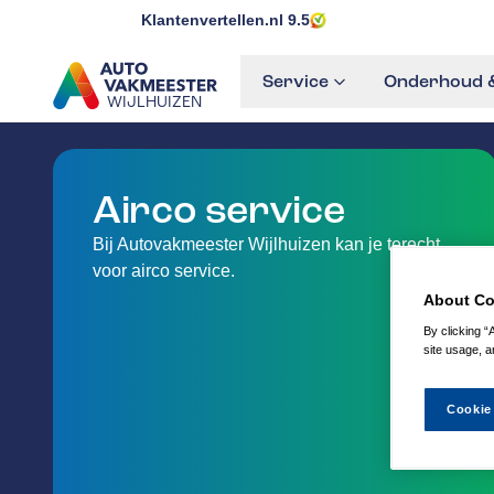
Klantenvertellen.nl
9.5
Service
Onderhoud &
WIJLHUIZEN
GA NAAR DE HOMEPAGINA
Airco service
Bij Autovakmeester Wijlhuizen kan je terecht
voor airco service.
About Co
By clicking “
site usage, a
Cookie