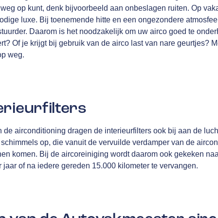
e weg op kunt, denk bijvoorbeeld aan onbeslagen ruiten. Op vakan
odige luxe. Bij toenemende hitte en een ongezondere atmosfeer, s
tuurder. Daarom is het noodzakelijk om uw airco goed te onde
rt? Of je krijgt bij gebruik van de airco last van nare geurtjes? 
op weg.
rieurfilters
e airconditioning dragen de interieurfilters ook bij aan de luch
n schimmels op, die vanuit de vervuilde verdamper van de aircond
nnen komen. Bij de aircoreiniging wordt daarom ook gekeken naar 
er jaar of na iedere gereden 15.000 kilometer te vervangen.