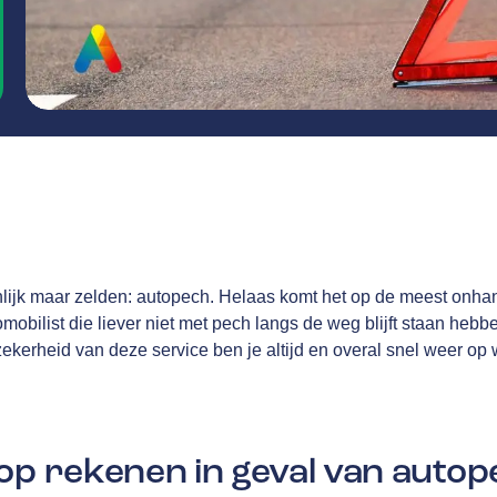
nlijk maar zelden: autopech. Helaas komt het op de meest onh
tomobilist die liever niet met pech langs de weg blijft staan he
 zekerheid van deze service ben je altijd en overal snel weer op
op rekenen in geval van auto