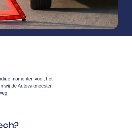
andige momenten voor, het
bben wij de Autovakmeester
 weg.
pech?