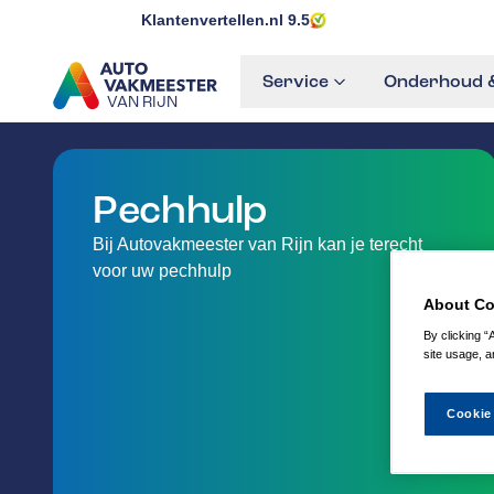
Klantenvertellen.nl
9.5
Service
Onderhoud &
VAN RIJN
GA NAAR DE HOMEPAGINA
Pechhulp
Bij Autovakmeester van Rijn kan je terecht
voor uw pechhulp
About Co
By clicking “
site usage, a
Cookie