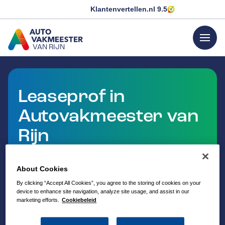
Klantenvertellen.nl
9.5
menu
VAN RIJN
GA NAAR DE HOMEPAGINA
Leaseprof in
Autovakmeester van
Rijn
Met LeaseProf kun je bij Autovakmeester terecht
voor onderhoud en reparaties aan je leaseauto. Zo
About Cookies
hoef je niet altijd naar de merkdealer en profiteer je
By clicking “Accept All Cookies”, you agree to the storing of cookies on your
van persoonlijke service dicht bij huis.
device to enhance site navigation, analyze site usage, and assist in our
marketing efforts.
Cookiebeleid