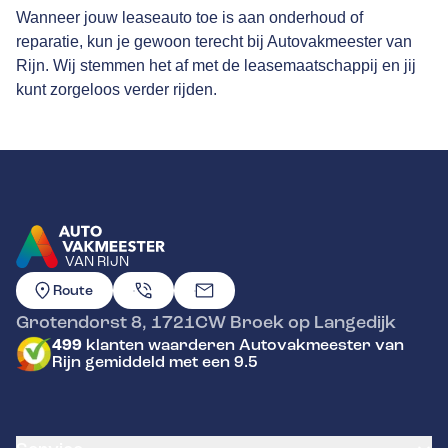
Wanneer jouw leaseauto toe is aan onderhoud of
reparatie, kun je gewoon terecht bij Autovakmeester van
Rijn. Wij stemmen het af met de leasemaatschappij en jij
kunt zorgeloos verder rijden.
VAN RIJN
GA NAAR DE HOMEPAGINA
Route
Grotendorst 8
,
1721CW
Broek op Langedijk
499
klanten waarderen Autovakmeester van
Rijn gemiddeld met een 9.5