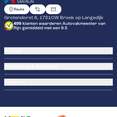
VAN RIJN
GA NAAR DE HOMEPAGINA
Route
Grotendorst 8
,
1721CW
Broek op Langedijk
499
klanten waarderen Autovakmeester van
Rijn gemiddeld met een 9.5
Service
Airco service
Onderhoud & Reparatie
Accu vervangen
Banden service
APK
Garantie
Over ons
Distributieriem vervangen
Pechhulp
Schade en reparatie
LeaseProf
Occasions
Grote beurt
Brink trekhaken
Over ons
Kleine beurt
Remmen
Contact
Diagnose