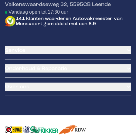
Valkenswaardseweg 32
,
5595CB
Leende
Vandaag open tot 17:30 uur
141
klanten waarderen Autovakmeester van
Mensvoort gemiddeld met een 8.9
Service
Airco service
Onderhoud & Reparatie
Accu vervangen
Banden service
APK
Garantie
Over ons
Distributieriem vervangen
Pechhulp
Schade en reparatie
Remmen
Occasions
Grote beurt
Hella Service Partner
Over ons
Kleine beurt
Contact
Diagnose