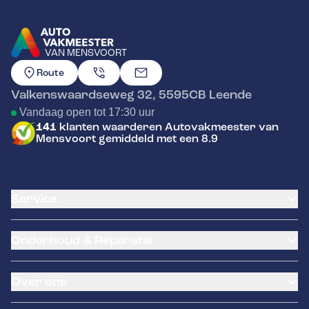
VAN MENSVOORT
GA NAAR DE HOMEPAGINA
Route
Valkenswaardseweg 32
,
5595CB
Leende
Vandaag open tot 17:30 uur
141
klanten waarderen Autovakmeester van
Mensvoort gemiddeld met een 8.9
Service
Airco service
Onderhoud & Reparatie
Accu vervangen
Banden service
APK
Garantie
Over ons
Distributieriem vervangen
Pechhulp
Schade en reparatie