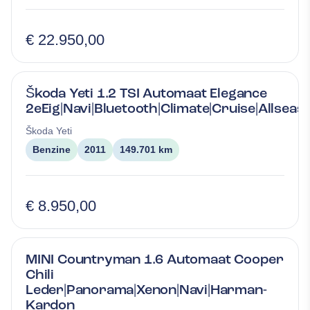
€ 22.950,00
Škoda Yeti 1.2 TSI Automaat Elegance
2eEig|Navi|Bluetooth|Climate|Cruise|Allseas
Škoda
Yeti
Benzine
2011
149.701 km
€ 8.950,00
MINI Countryman 1.6 Automaat Cooper
Chili
Leder|Panorama|Xenon|Navi|Harman-
Kardon