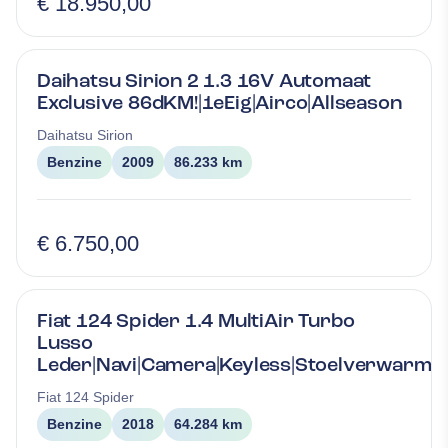
€ 18.950,00
Daihatsu Sirion 2 1.3 16V Automaat
Exclusive 86dKM!|1eEig|Airco|Allseason
Daihatsu
Sirion
Benzine
2009
86.233 km
€ 6.750,00
Fiat 124 Spider 1.4 MultiAir Turbo
Lusso
Leder|Navi|Camera|Keyless|Stoelverwarmi
Fiat
124 Spider
Benzine
2018
64.284 km