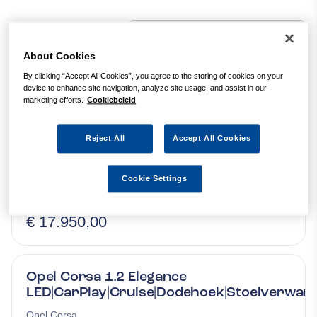
41
occasions
gevonden
About Cookies
By clicking “Accept All Cookies”, you agree to the storing of cookies on your
Kia Venga 1.6 CVVT Automaat
device to enhance site navigation, analyze site usage, and assist in our
marketing efforts.
Cookiebeleid
DynamicPLusLine
Navi|Camera|Keyless|Allseason
Reject All
Accept All Cookies
Kia
Venga
Benzine
2019
74.403 km
Cookie Settings
€ 17.950,00
Opel Corsa 1.2 Elegance
LED|CarPlay|Cruise|Dodehoek|Stoelverwar
Opel
Corsa