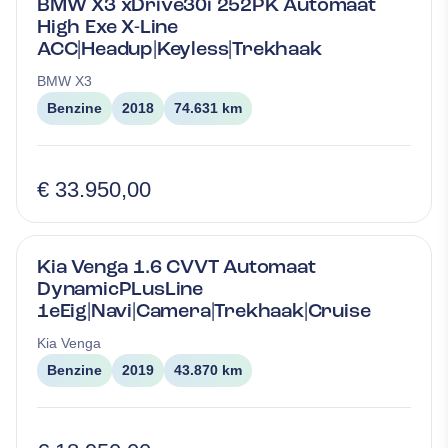
BMW X3 xDrive30i 252PK Automaat
High Exe X-Line
ACC|Headup|Keyless|Trekhaak
BMW
X3
Benzine
2018
74.631 km
€ 33.950,00
Kia Venga 1.6 CVVT Automaat
DynamicPLusLine
1eEig|Navi|Camera|Trekhaak|Cruise
Kia
Venga
Benzine
2019
43.870 km