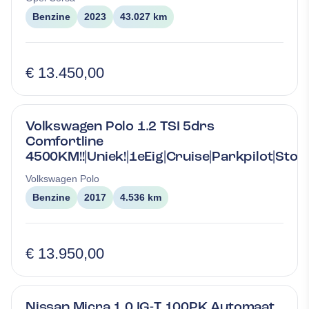
Benzine
2023
43.027 km
€ 13.450,00
Volkswagen Polo 1.2 TSI 5drs
Comfortline
4500KM!!|Uniek!|1eEig|Cruise|Parkpilot|Sto
Volkswagen
Polo
Benzine
2017
4.536 km
€ 13.950,00
Nissan Micra 1.0 IG-T 100PK Automaat