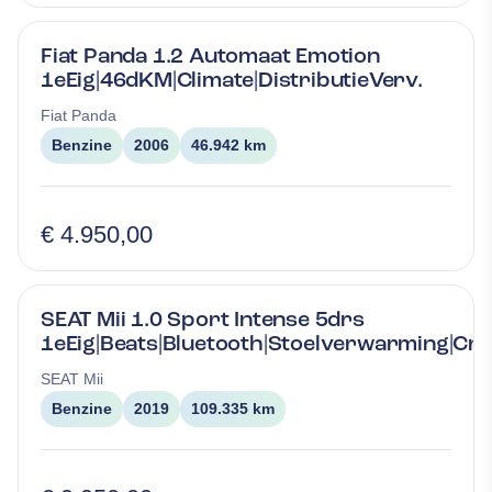
Fiat Panda 1.2 Automaat Emotion
1eEig|46dKM|Climate|DistributieVerv.
Fiat
Panda
Benzine
2006
46.942 km
€ 4.950,00
SEAT Mii 1.0 Sport Intense 5drs
1eEig|Beats|Bluetooth|Stoelverwarming|Cru
SEAT
Mii
Benzine
2019
109.335 km