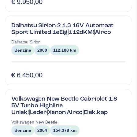
€ 9.950,00
Daihatsu Sirion 2 1.3 16V Automaat
Sport Limited 1eEig|112dKM!|Airco
Daihatsu
Sirion
Benzine
2009
112.188 km
€ 6.450,00
Volkswagen New Beetle Cabriolet 1.8
5V Turbo Highline
Uniek!|Leder|Xenon|Airco|Elek.kap
Volkswagen
New Beetle
Benzine
2004
154.378 km