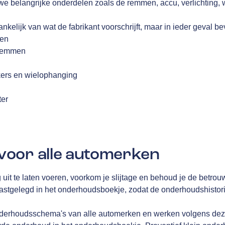
we belangrijke onderdelen zoals de remmen, accu, verlichting,
nkelijk van wat de fabrikant voorschrijft, maar in ieder geval be
fen
 remmen
kers en wielophanging
g
ter
oor alle automerken
g uit te laten voeren, voorkom je slijtage en behoud je de betrou
gelegd in het onderhoudsboekje, zodat de onderhoudshistorie 
derhoudsschema's van alle automerken en werken volgens deze 