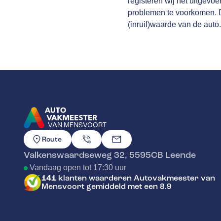
registeren wij het uitgevo
problemen te voorkomen. Da
(inruil)waarde van de auto.
VAN MENSVOORT
GA NAAR DE HOMEPAGINA
Route
Valkenswaardseweg 32
,
5595CB
Leende
Vandaag open tot 17:30 uur
141
klanten waarderen Autovakmeester van
Mensvoort gemiddeld met een 8.9