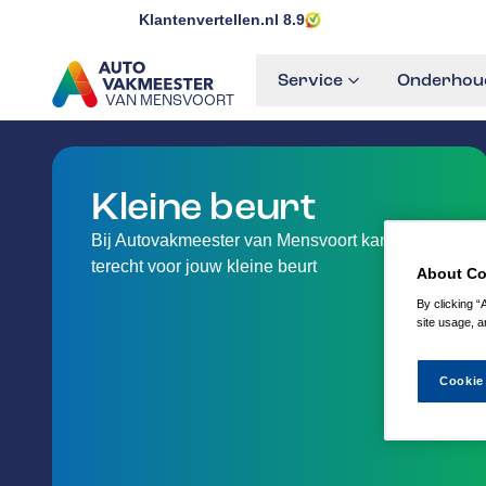
Klantenvertellen.nl
8.9
Service
Onderhoud
VAN MENSVOORT
GA NAAR DE HOMEPAGINA
Kleine beurt
Bij Autovakmeester van Mensvoort kan je
terecht voor jouw kleine beurt
About Co
By clicking “
site usage, a
Cookie