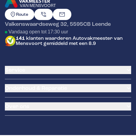
VAN MENSVOORT
GA NAAR DE HOMEPAGINA
Route
Valkenswaardseweg 32
,
5595CB
Leende
Vandaag open tot 17:30 uur
141
klanten waarderen Autovakmeester van
Mensvoort gemiddeld met een 8.9
Service
Airco service
Onderhoud & Reparatie
Accu vervangen
Banden service
APK
Garantie
Over ons
Distributieriem vervangen
Pechhulp
Schade en reparatie
Remmen
Occasions
Grote beurt
Hella Service Partner
Over ons
Kleine beurt
Contact