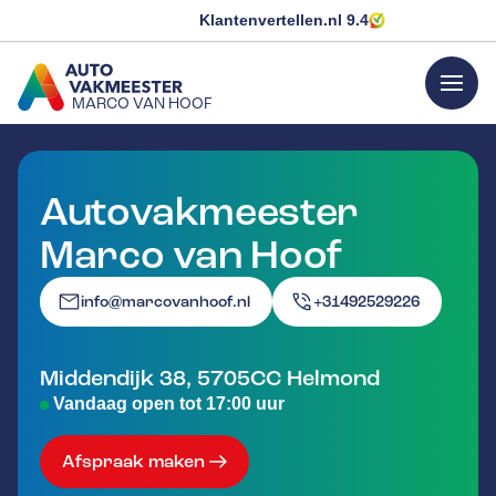
Klantenvertellen.nl
9.4
menu
MARCO VAN HOOF
GA NAAR DE HOMEPAGINA
Autovakmeester
Marco van Hoof
info@marcovanhoof.nl
+31492529226
Middendijk 38
,
5705CC
Helmond
Vandaag open tot 17:00 uur
Afspraak maken