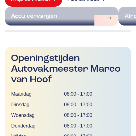
Accu vervangen
Air
Openingstijden
Autovakmeester Marco
van Hoof
Dag
Tijd
Maandag
08:00
-
17:00
Dinsdag
08:00
-
17:00
Woensdag
08:00
-
17:00
Donderdag
08:00
-
17:00