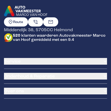
MARCO VAN HOOF
GA NAAR DE HOMEPAGINA
Route
Middendijk 38
,
5705CC
Helmond
520
klanten waarderen Autovakmeester Marco
van Hoof gemiddeld met een 9.4
Service
Airco service
Onderhoud & Reparatie
Accu vervangen
Banden service
APK
Garantie
Over ons
Distributieriem vervangen
Pechhulp
Schade en reparatie
Remmen
Over ons
Grote beurt
Hella Service Partner
Contact
Kleine beurt