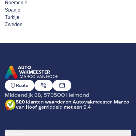
Roemenië
Spanje
Turkije
Zweden
MARCO VAN HOOF
GA NAAR DE HOMEPAGINA
Route
Middendijk 38
,
5705CC
Helmond
520
klanten waarderen Autovakmeester Marco
van Hoof gemiddeld met een 9.4
Service