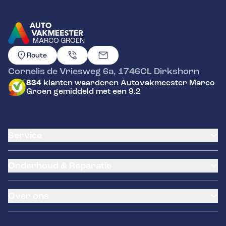
MARCO GROEN
GA NAAR DE HOMEPAGINA
Route
Cornelis de Vriesweg 6a
,
1746CL
Dirkshorn
834
klanten waarderen Autovakmeester Marco
Groen gemiddeld met een 9.2
Service
Airco service
Onderhoud & Reparatie
Accu vervangen
Banden service
APK
Garantie
Over ons
Distributieriem vervangen
Klantenkaart
Schade en reparatie
Pechhulp
Occasions
Grote beurt