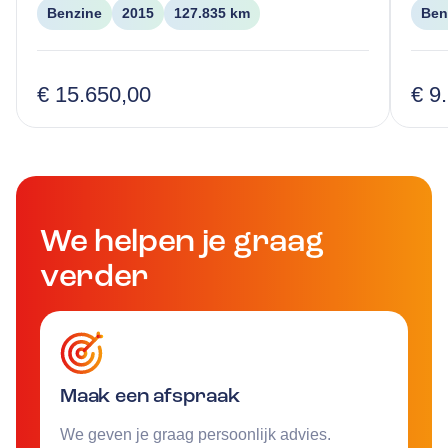
Benzine
2015
127.835 km
Ben
€ 15.650,00
€ 9
We helpen je graag
verder
Maak een afspraak
We geven je graag persoonlijk advies.