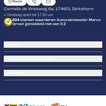
Route
Cornelis de Vriesweg 6a
,
1746CL
Dirkshorn
Vandaag open tot 17:30 uur
834
klanten waarderen Autovakmeester Marco
Groen gemiddeld met een 9.2
Service
Airco service
Onderhoud & Reparatie
Accu vervangen
Banden service
APK
Garantie
Over ons
Distributieriem vervangen
Klantenkaart
Schade en reparatie
Pechhulp
Occasions
Grote beurt
Laadpaal
Contact
Kleine beurt
Rittenmeester GPS
Diagnose
Remmen
Multituningchip