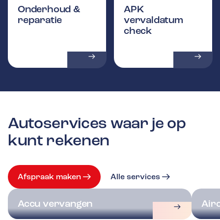
Onderhoud &
APK
reparatie
vervaldatum
check
Autoservices waar je op
kunt rekenen
Afspraak maken
Alle services
Accu vervangen
Air