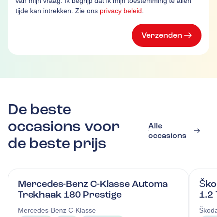
van mijn vraag. Ik begrijp dat ik mijn toestemming te allen
tijde kan intrekken. Zie ons
privacy beleid
.
Verzenden
De beste
occasions voor
Alle
occasions
de beste prijs
Mercedes-Benz C-Klasse Automa
Ško
Trekhaak 180 Prestige
1.2
Mercedes-Benz
C-Klasse
Škod