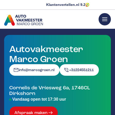
Klantenvertellen.nl
9.2
menu
MARCO GROEN
GA NAAR DE HOMEPAGINA
Autovakmeester
Marco Groen
info@marcogroen.nl
+31224551211
Cornelis de Vriesweg 6a
,
1746CL
Dirkshorn
Vandaag open tot 17:30 uur
Afspraak maken