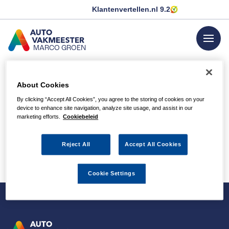
Klantenvertellen.nl
9.2
menu
MARCO GROEN
GA NAAR DE HOMEPAGINA
Privacy Policy
About Cookies
By clicking “Accept All Cookies”, you agree to the storing of cookies on your
device to enhance site navigation, analyze site usage, and assist in our
Autovakmeester Marco Groen hecht veel waarde aan de
marketing efforts.
Cookiebeleid
bescherming van uw persoonsgegevens. In
deze Privacy
policy
willen we heldere en transparante informatie geven
Reject All
Accept All Cookies
over hoe wij omgaan met persoonsgegevens.
Cookie Settings