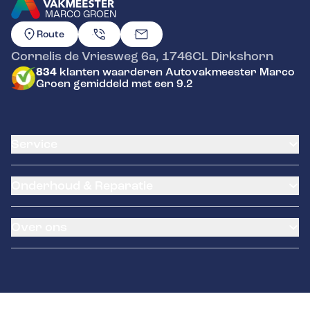
MARCO GROEN
GA NAAR DE HOMEPAGINA
Route
Cornelis de Vriesweg 6a
,
1746CL
Dirkshorn
834
klanten waarderen Autovakmeester Marco
Groen gemiddeld met een 9.2
Service
Airco service
Onderhoud & Reparatie
Accu vervangen
Banden service
APK
Garantie
Over ons
Distributieriem vervangen
Klantenkaart
Schade en reparatie
Pechhulp
Occasions
Grote beurt
Laadpaal
Contact
Kleine beurt
Rittenmeester GPS
Diagnose
Remmen