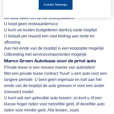
Cookie Settings
gelijk de enige bijkomende kosten.
De voordelen op een rijtje:
De auto staat niet op uw bedrijfsbalans
U loopt geen restwaarderisico
U kunt uw kosten budgetteren dankzij vaste looptijd
U betaalt per maand een vast bedrag aan rente en
aflossing
Aan het einde van de looptijd is een koopoptie mogelijk
Uitbreiding met servicecomponenten mogelijk
Marco Groen Autolease voor de privé auto
Private lease is een nieuwe manier van autorijden!
Met een private lease contract ‘huurt’ u een auto voor een
langere periode. U bent geen eigenaar en ruilt aan het
einde van de looptijd de auto gewoon in voor een ander
(nieuwer) model.
U kunt ook een gebruikte auto leasen: zo kunt u óf een
klasse hoger rijden voor hetzelfde geld, óf dezelfde auto
rijden voor minder geld. Alle kosten, zoals