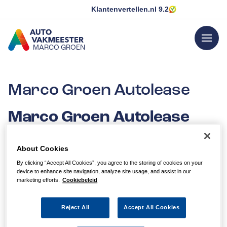
Klantenvertellen.nl
9.2
menu
MARCO GROEN
GA NAAR DE HOMEPAGINA
Marco Groen Autolease
Marco Groen Autolease
voor zowel zakelijk als
privé!
About Cookies
By clicking “Accept All Cookies”, you agree to the storing of cookies on your
device to enhance site navigation, analyze site usage, and assist in our
Marco Groen Autolease voor de zakelijke auto.
marketing efforts.
Cookiebeleid
Wij nemen u alle zorgen uit handen voor een vast bedrag
per maand. Alles wordt voor u geregeld: verzekering,
Reject All
Accept All Cookies
onderhoud, reparaties et cetera. Het enige waar u nog
over na hoeft te denken is dat u op tijd tankt en dat zijn ook