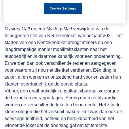
top 3 te maken. De grote winnaar, Autovakmeester
Marco Groen, ging naar huis met de Kentekenloket
Cookie Settings
aanhanger.
De twaalf finalisten waren een bedrijfsbezoek, een
Mystery Call
en een
Mystery Mail
verwijderd van de
felbegeerde titel van Kentekenloket van het jaar 2021. Het
starten van een Kentekenloket brengt immers op een
laagdrempelige manier mobiliteitsklanten naar het
autobedrijf en is daarmee kansrijk voor een onderneming.
Er werden dan ook verschillende redenen aangegeven
voor waarom zij nou net die titel verdienen. Eén ding is
zeker, allen werken er ontzettend hard voor en zetten hun
klanten overduidelijk op de eerste plaats.
Vibber, een onafhankelijk consultancybureau, verzorgde
de bezoeken en rapportages. Streng doch rechtvaardig
werden de verschillende loketten beoordeeld. Het zijn de
kleine dingen die het verschil maken. Het was dan ook de
servicegerichtheid, netheid en bereikbaarheid van het
winnende loket dat de doorslag gaf om tot terechte