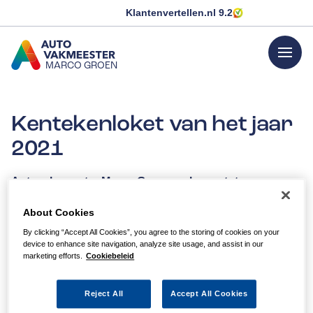
Klantenvertellen.nl
9.2
menu
MARCO GROEN
GA NAAR DE HOMEPAGINA
Kentekenloket van het jaar
2021
Autovakmeester Marco Groen verkozen tot
Kentekenloket van het jaar 2021
About Cookies
21 mei 2021 –
Sinds 2017 wordt ieder jaar het
Kentekenloket van het Jaar uitgeroepen. Dit jaar zijn
By clicking “Accept All Cookies”, you agree to the storing of cookies on your
device to enhance site navigation, analyze site usage, and assist in our
er in totaal 68 loketten bezocht in elke provincie van
marketing efforts.
Cookiebeleid
het land. Per provincie werd er één loket genomineerd.
Het onafhankelijke bedrijf Vibber bezocht deze
Reject All
Accept All Cookies
genomineerde locaties nogmaals om een uiteindelijke