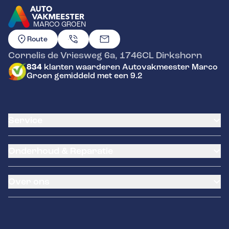
MARCO GROEN
GA NAAR DE HOMEPAGINA
Route
Cornelis de Vriesweg 6a
,
1746CL
Dirkshorn
834
klanten waarderen Autovakmeester Marco
Groen gemiddeld met een 9.2
Service
Airco service
Onderhoud & Reparatie
Accu vervangen
Banden service
APK
Garantie
Over ons
Distributieriem vervangen
Klantenkaart
Schade en reparatie
Pechhulp
Occasions
Grote beurt
Laadpaal
Contact
Kleine beurt
Rittenmeester GPS