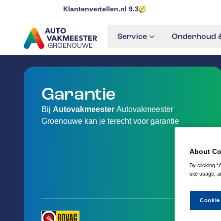
Klantenvertellen.nl
9.3
Service
Onderhoud &
GROENOUWE
GA NAAR DE HOMEPAGINA
Garantie
Bij
Autovakmeester
Autovakmeester
Groenouwe kan je terecht voor garantie
About Co
By clicking “
site usage, a
Cookie