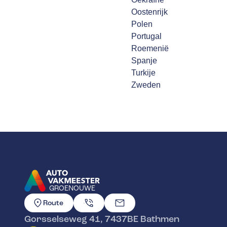
Oostenrijk
Polen
Portugal
Roemenië
Spanje
Turkije
Zweden
GROENOUWE
GA NAAR DE HOMEPAGINA
Route
Gorsselseweg 41
,
7437BE
Bathmen