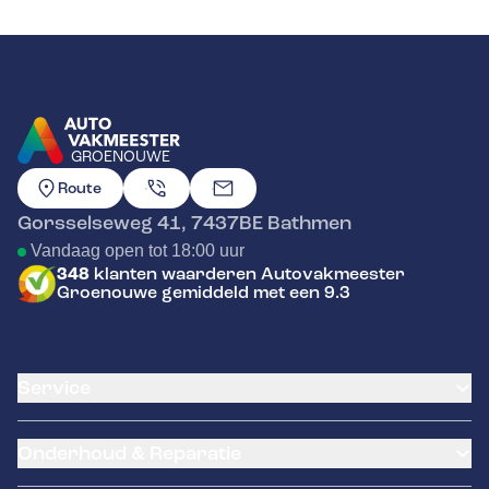
GROENOUWE
GA NAAR DE HOMEPAGINA
Route
Gorsselseweg 41
,
7437BE
Bathmen
Vandaag open tot 18:00 uur
348
klanten waarderen Autovakmeester
Groenouwe gemiddeld met een 9.3
Service
Airco service
Onderhoud & Reparatie
Accu vervangen
Banden service