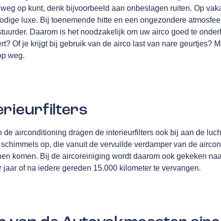
e weg op kunt, denk bijvoorbeeld aan onbeslagen ruiten. Op vakan
odige luxe. Bij toenemende hitte en een ongezondere atmosfeer, s
tuurder. Daarom is het noodzakelijk om uw airco goed te onde
rt? Of je krijgt bij gebruik van de airco last van nare geurtjes? 
op weg.
rieurfilters
e airconditioning dragen de interieurfilters ook bij aan de luch
n schimmels op, die vanuit de vervuilde verdamper van de aircond
nnen komen. Bij de aircoreiniging wordt daarom ook gekeken naar 
er jaar of na iedere gereden 15.000 kilometer te vervangen.