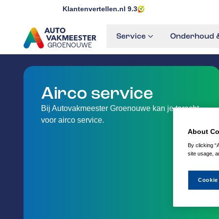
Klantenvertellen.nl
9.3
Service
Onderhoud &
GROENOUWE
GA NAAR DE HOMEPAGINA
Airco service
Bij Autovakmeester Groenouwe kan je terecht
voor airco service.
About Co
By clicking “
site usage, a
Cookie