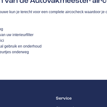
n van de Autovakmeester airc
uwe kun je terecht voor een complete aircocheck waardoor je
ng
n uw interieurfilter
ici
aal gebruik en onderhoud
geurtjes onderweg
Service