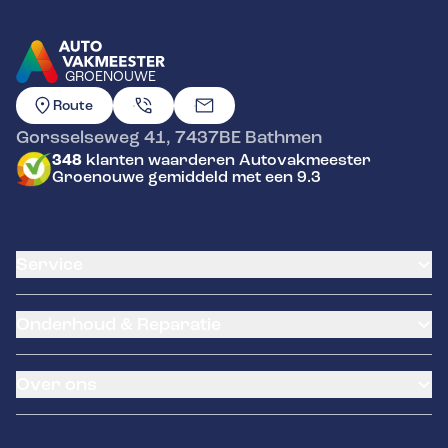
GROENOUWE
GA NAAR DE HOMEPAGINA
Route
Gorsselseweg 41
,
7437BE
Bathmen
348
klanten waarderen Autovakmeester
Groenouwe gemiddeld met een 9.3
Service
Airco service
Onderhoud & Reparatie
Accu vervangen
Banden service
APK
Garantie
Over ons
Distributieriem vervangen
Pechhulp
Schade en reparatie
Remmen
Occasions
Grote beurt