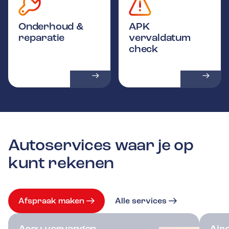
Onderhoud &
APK
reparatie
vervaldatum
check
Autoservices waar je op
kunt rekenen
Afspraak maken
Alle services
Accu vervangen
Air