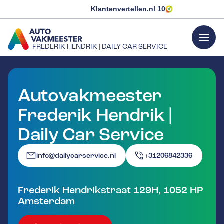
Klantenvertellen.nl
10
menu
FREDERIK HENDRIK | DAILY CAR SERVICE
GA NAAR DE HOMEPAGINA
Autovakmeester
Frederik Hendrik |
Daily Car Service
info@dailycarservice.nl
+31206842336
Frederik Hendrikstraat 129H
,
1052 HP
Amsterdam