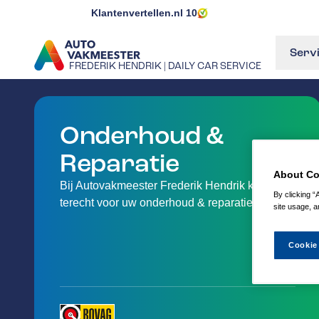
Klantenvertellen.nl
10
Serv
FREDERIK HENDRIK | DAILY CAR SERVICE
GA NAAR DE HOMEPAGINA
Onderhoud &
Reparatie
About Co
Bij Autovakmeester Frederik Hendrik kunt u
By clicking “
terecht voor uw onderhoud & reparatie
site usage, a
Cookie