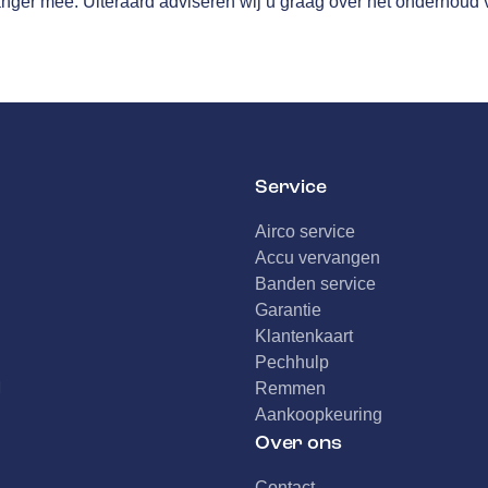
anger mee. Uiteraard adviseren wij u graag over het onderhoud 
Service
Airco service
Accu vervangen
Banden service
Garantie
Klantenkaart
Pechhulp
d
Remmen
Aankoopkeuring
Over ons
Contact