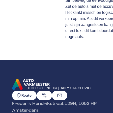
Simpelweg de eenvoudigste
Zet de auto’s met de accu’s
Het klinkt misschien logisc
min op min. Als dit verke
juist zijn aangesloten kan 
direct lukt, dit komt door
nogmaals.
FREDERIK HENDRIK | DAILY CAR SERVICE
GA NAAR DE HOMEPAGINA
Route
Frederik Hendrikstraat 129H
,
1052 HP
Amsterdam