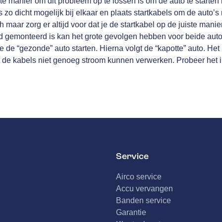
 manier om dit probleem op te lossen is om de auto te starten
 zo dicht mogelijk bij elkaar en plaats startkabels om de auto’s
h maar zorg er altijd voor dat je de startkabel op de juiste manie
erd gemonteerd is kan het grote gevolgen hebben voor beide aut
je de “gezonde” auto starten. Hierna volgt de “kapotte” auto. Het 
dat de kabels niet genoeg stroom kunnen verwerken. Probeer het i
Service
Airco service
Accu vervangen
Banden service
Garantie