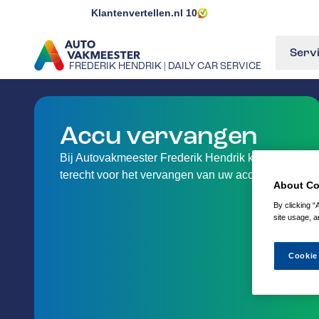
Klantenvertellen.nl
10
Serv
FREDERIK HENDRIK | DAILY CAR SERVICE
GA NAAR DE HOMEPAGINA
Accu vervangen
Bij Autovakmeester Frederik Hendrik kan je
terecht voor het vervangen van uw accu.
About Co
By clicking “
site usage, a
Cookie