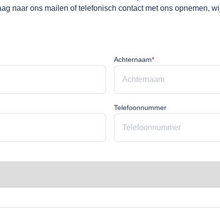
raag naar ons mailen of telefonisch contact met ons opnemen, wi
cht
Achternaam is verpli
Achternaam
*
rplicht
Telefoonnummer
licht