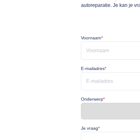
autoreparatie. Je kan je v
Voornaam is verpli
Voornaam
*
E-mailadres is ve
E-mailadres
*
Onderwerp is verp
Onderwerp
*
Je vraag is verplicht
Je vraag
*