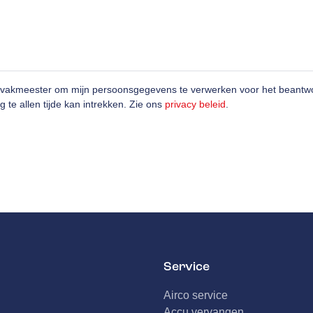
ovakmeester om mijn persoonsgegevens te verwerken voor het beantwo
g te allen tijde kan intrekken. Zie ons
privacy beleid
.
Service
Airco service
Accu vervangen