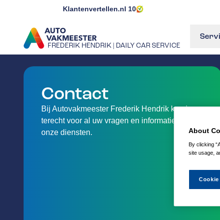
Klantenvertellen.nl
10
Serv
FREDERIK HENDRIK | DAILY CAR SERVICE
GA NAAR DE HOMEPAGINA
Contact
Bij Autovakmeester Frederik Hendrik kan je
terecht voor al uw vragen en informatie over
About Co
onze diensten.
By clicking “
site usage, a
Cookie