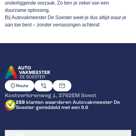
onderliggende oorzaak. Zo ben je zeker van een
duurzame oplossing.
Bij Autovakmeester De Soester weet je dus altijd waar je
aan toe bent – zonder verrassingen achteraf.
DE SOESTER
GA NAAR DE HOMEPAGINA
Route
Kostverlorenweg 1
,
3762EM
Soest
259
klanten waarderen Autovakmeester De
Soester gemiddeld met een 9.6
Service