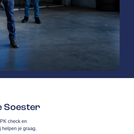
 Soester
 APK check en
j helpen je graag.