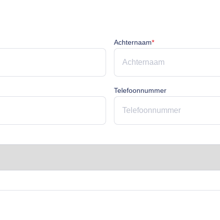
cht
Achternaam is verpli
Achternaam
*
rplicht
Telefoonnummer
licht