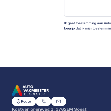
Ik geef toestemming aan Aut
begrijp dat ik mijn toestemmin
DE SOESTER
GA NAAR DE HOMEPAGINA
Route
Kostverlorenweg 1
,
3762EM
Soest