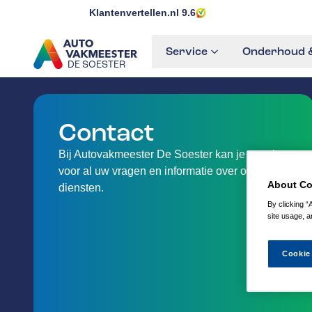
Klantenvertellen.nl
9.6
Service
Onderhoud &
DE SOESTER
GA NAAR DE HOMEPAGINA
Contact
Bij Autovakmeester De Soester kan je terecht
voor al uw vragen en informatie over onze
About Co
diensten.
By clicking “
site usage, a
Cookie