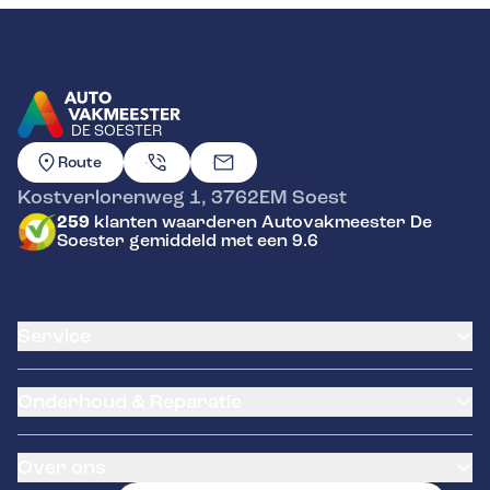
DE SOESTER
GA NAAR DE HOMEPAGINA
Route
Kostverlorenweg 1
,
3762EM
Soest
259
klanten waarderen Autovakmeester De
Soester gemiddeld met een 9.6
Service
Airco service
Onderhoud & Reparatie
Accu vervangen
Banden service
APK
Garantie
Over ons
Distributieriem vervangen
Pechhulp