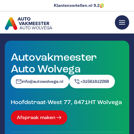
Klantenvertellen.nl
9.2
menu
AUTO WOLVEGA
GA NAAR DE HOMEPAGINA
Autovakmeester
Auto Wolvega
info@autowolvega.nl
+31561612268
Hoofdstraat-West 77
,
8471HT
Wolvega
Afspraak maken