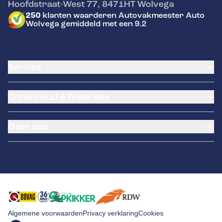
Hoofdstraat-West 77
,
8471HT
Wolvega
250
klanten waarderen Autovakmeester Auto
Wolvega gemiddeld met een 9.2
Service
Airco service
Onderhoud & Reparatie
Accu vervangen
Banden service
APK
Garantie
Over ons
Distributieriem vervangen
Pechhulp
Schade en reparatie
Remmen
Occasions
Grote beurt
Over ons
Kleine beurt
Contact
Diagnose
Algemene voorwaarden
Privacy verklaring
Cookies