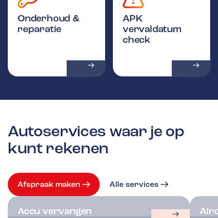
Onderhoud &
APK
reparatie
vervaldatum
check
Autoservices waar je op
kunt rekenen
Afspraak maken
Alle services
Accu vervangen
Air