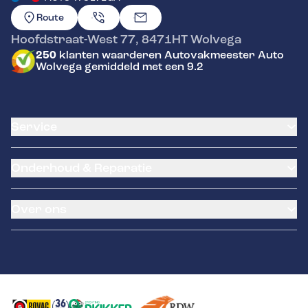
GA NAAR DE HOMEPAGINA
Route
Hoofdstraat-West 77
,
8471HT
Wolvega
250
klanten waarderen Autovakmeester Auto
Wolvega gemiddeld met een 9.2
Service
Airco service
Onderhoud & Reparatie
Accu vervangen
Banden service
APK
Garantie
Over ons
Distributieriem vervangen
Pechhulp
Schade en reparatie
Remmen
Occasions
Grote beurt
Over ons
Kleine beurt
Contact
Diagnose