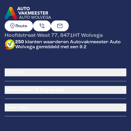
AUTO WOLVEGA
GA NAAR DE HOMEPAGINA
Route
Hoofdstraat-West 77
,
8471HT
Wolvega
250
klanten waarderen Autovakmeester Auto
Wolvega gemiddeld met een 9.2
Service
Airco service
Onderhoud & Reparatie
Accu vervangen
Banden service
APK
Garantie
Over ons
Distributieriem vervangen
Pechhulp
Schade en reparatie
Remmen
Occasions
Grote beurt
Over ons
Kleine beurt