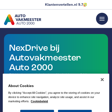
Klantenvertellen.nl
9.7
menu
AUTO 2000
GA NAAR DE HOMEPAGINA
NexDrive bij
Autovakmeester
Auto 2000
Rijd je in een elektrische of hybride auto? Met
NexDrive ben je bij Autovakmeester verzekerd van
About Cookies
betrouwbaar en veilig onderhoud.
By clicking “Accept All Cookies”, you agree to the storing of cookies on your
device to enhance site navigation, analyze site usage, and assist in our
marketing efforts.
Cookiebeleid