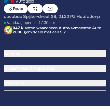
AUTO 2000
GA NAAR DE HOMEPAGINA
Route
Jacobus Spijkerdreef 28
,
2132 PZ
Hoofddorp
Vandaag open tot 17:30 uur
347
klanten waarderen Autovakmeester Auto
2000 gemiddeld met een 9.7
Service
Airco service
Onderhoud & Reparatie
Accu vervangen
Banden service
APK
Garantie
Over ons
Distributieriem vervangen
Klantenkaart
Schade en reparatie
Pechhulp
Over ons
Grote beurt
NexDrive
Contact
Kleine beurt
Kentekenloket
Diagnose