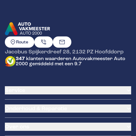
AUTO 2000
GA NAAR DE HOMEPAGINA
Route
Jacobus Spijkerdreef 28
,
2132 PZ
Hoofddorp
347
klanten waarderen Autovakmeester Auto
2000 gemiddeld met een 9.7
Service
Airco service
Onderhoud & Reparatie
Accu vervangen
Banden service
APK
Garantie
Over ons
Distributieriem vervangen
Klantenkaart
Schade en reparatie