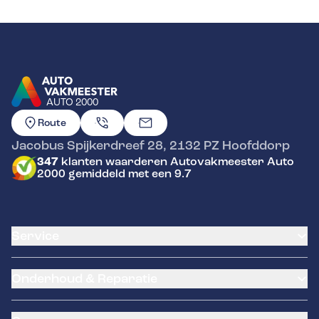
AUTO 2000
GA NAAR DE HOMEPAGINA
Route
Jacobus Spijkerdreef 28
,
2132 PZ
Hoofddorp
347
klanten waarderen Autovakmeester Auto
2000 gemiddeld met een 9.7
Service
Airco service
Onderhoud & Reparatie
Accu vervangen
Banden service
APK
Garantie