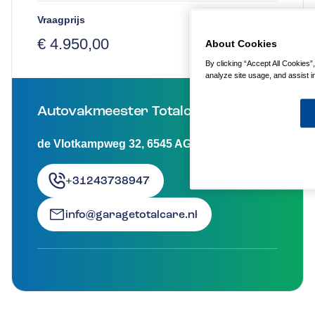
Vraagprijs
€ 4.950,00
About Cookies
By clicking “Accept All Cookies”
analyze site usage, and assist in
Autovakmeester Totalcare
de Vlotkampweg 32
,
6545 AG
Nijmegen
+31243738947
info@garagetotalcare.nl