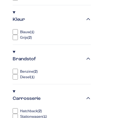
Kleur
Blauw
(
1
)
Grijs
(
2
)
Brandstof
Benzine
(
2
)
Diesel
(
1
)
Carrosserie
Hatchback
(
2
)
Stationwagen
(
1
)