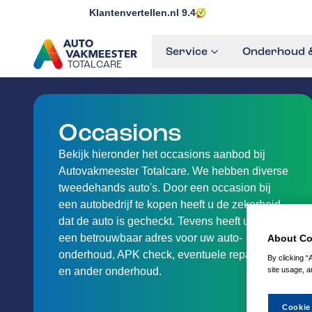
Klantenvertellen.nl
9.4
Service
Onderhoud &
TOTALCARE
GA NAAR DE HOMEPAGINA
Occasions
Bekijk hieronder het occasions aanbod bij
Autovakmeester Totalcare. We hebben diverse
tweedehands auto's. Door een occasion bij
een autobedrijf te kopen heeft u de zekerheid
dat de auto is gecheckt. Tevens heeft u direct
een betrouwbaar adres voor uw auto-
About Co
onderhoud, APK check, eventuele reparaties
By clicking “
en ander onderhoud.
site usage, a
Cookie