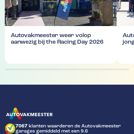
Autovakmeester weer volop
Aut
aanwezig bij the Racing Day 2026
jon
7067
klanten waarderen de Autovakmeester
GA NAAR DE HOMEPAGINA
garages gemiddeld met een 9.6