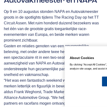
Autovakmeester en NAPA
Op 9 en 10 augustus stonden NAPA en Autovakmeester
groots in de spotlights tijdens The Racing Day op het TT
Circuit Assen. Met ruim honderd duizend bezoekers was
het één van de grootste gratis toegankelijke race-
evenementen van Europa, en beide merken waren
prominent zichtbaar.
Gasten en relaties genoten van een onvergetelijke
beleving, met onder andere twee helikoptervluchten en
een spectaculaire rit in een two-seater racewagen. De
About Cookies
aanwezigheid van NAPA en Autovakmeester
By clicking “Accept All Cookies”
onderstreepte hun gezamenlijke passie voor techniek,
analyze site usage, and assist in
snelheid en vakmanschap.
“Het was een fantastisch weekend waarin we onze
merken letterlijk en figuurlijk in beweging hebben gezet,”
aldus Frank Weghorst, Trade Marketing Manager bij
Alliance Automotive Group. “We hebben veel klanten,
partners en racefans mogen ontvangen en hen een