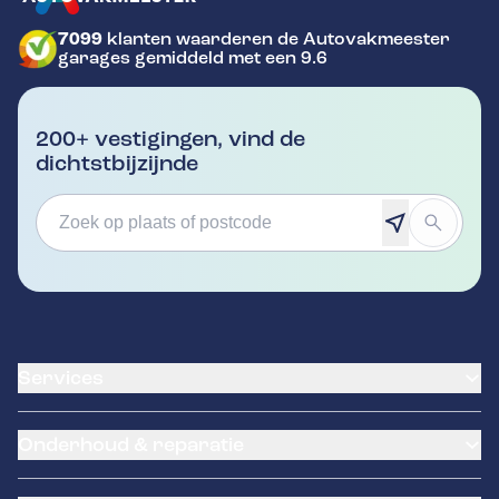
7099
klanten waarderen de Autovakmeester
GA NAAR DE HOMEPAGINA
garages gemiddeld met een 9.6
200+ vestigingen, vind de
dichtstbijzijnde
Services
Banden service
Onderhoud & reparatie
Garantie
Klantenkaart
APK Keuring