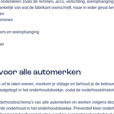
 onderdelen zoals de remmen, accu, verlichting, wielophanging 
nkelijk van wat de fabrikant voorschrijft, maar in ieder geval be
fen
 remmen
kers en wielophanging
g
ter
oor alle automerken
g uit te laten voeren, voorkom je slijtage en behoud je de betrou
gelegd in het onderhoudsboekje, zodat de onderhoudshistorie 
derhoudsschema's van alle automerken en werken volgens deze 
erde onderhoud in het onderhoudsboekje. Preventief klein onderh