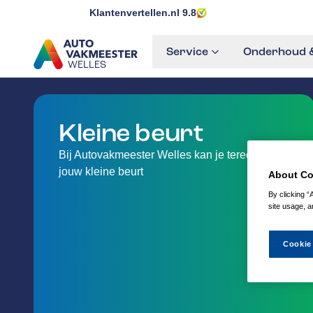
Klantenvertellen.nl
9.8
Service
Onderhoud &
WELLES
GA NAAR DE HOMEPAGINA
Kleine beurt
Bij Autovakmeester Welles kan je terecht voor
jouw kleine beurt
About Co
By clicking “
site usage, a
Cookie