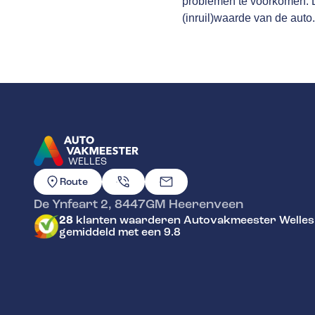
problemen te voorkomen. Da
(inruil)waarde van de auto.
WELLES
GA NAAR DE HOMEPAGINA
Route
De Ynfeart 2
,
8447GM
Heerenveen
28
klanten waarderen Autovakmeester Welles
gemiddeld met een 9.8