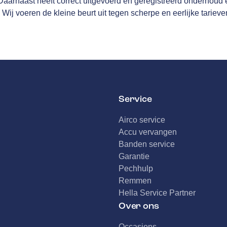
arnaast heeft correct uitgevoerd en geregistreerd onderhoud ee
 Wij voeren de kleine beurt uit tegen scherpe en eerlijke tarieve
Service
Airco service
Accu vervangen
Banden service
Garantie
Pechhulp
Remmen
Hella Service Partner
Over ons
Occasions