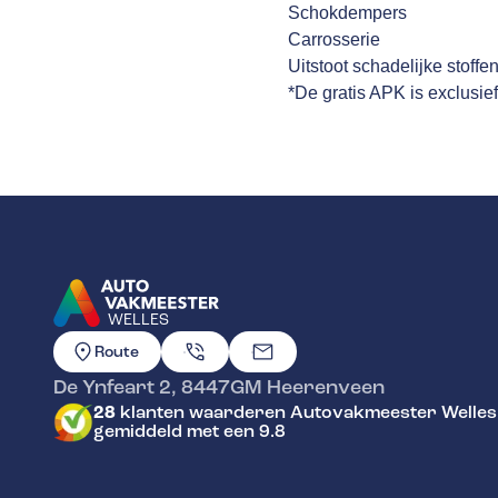
Schokdempers
Carrosserie
Uitstoot schadelijke stoffe
*De gratis APK is exclusie
WELLES
GA NAAR DE HOMEPAGINA
Route
De Ynfeart 2
,
8447GM
Heerenveen
28
klanten waarderen Autovakmeester Welles
gemiddeld met een 9.8