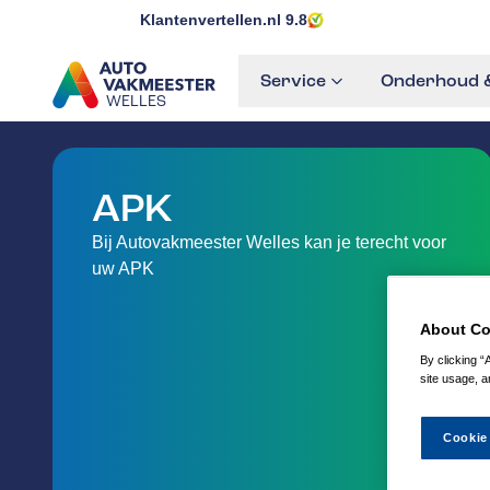
Klantenvertellen.nl
9.8
Service
Onderhoud &
WELLES
GA NAAR DE HOMEPAGINA
APK
Bij Autovakmeester Welles kan je terecht voor
uw APK
About Co
By clicking “
site usage, a
Cookie